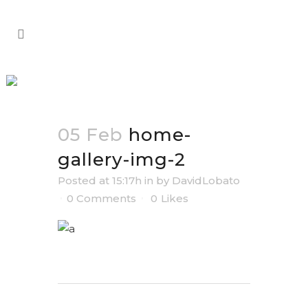
HOME-GALLERY-IMG-2
05 Feb
home-
gallery-img-2
Posted at 15:17h
in
by
DavidLobato
0 Comments
0
Likes