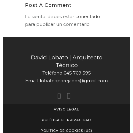
Post A Comment
Lo siento, debes estar
conectado
para publicar un comentario.
David Lobato | Arquitecto
Técnico
Teléfono
645 769 595
Email:
lobatoaparejador@gmail.com
AVISO LEGAL
POLÍTICA DE PRIVACIDAD
POLÍTICA DE COOKIES (UE)